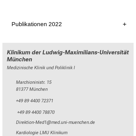
Publikationen 2022
Stolz L, Weckbach LT, Karam N, et al.
Invasive
Right Ventricular to Pulmonary Artery Coupling
Klinikum der Ludwig-Maximilians-Universität
in Patients Undergoing Transcatheter Edge-to-
München
Edge Tricuspid Valve Repair
[published online
Medizinische Klinik und Poliklinik I
ahead of print, 2022 Dec 12]. JACC
Cardiovasc Imaging. 2022;S1936-
Marchioninistr. 15
878X(22)00608-8.
81377 München
doi:10.1016/j.jcmg.2022.10.004
Scotti A, Coisne A, Taramasso M, et al.
Sex-
+49 89 4400 72371
Related Characteristics and Short-Term
+49 89 4400 78870
Outcomes of Patients Undergoing
Transcatheter Tricuspid Valve Intervention for
MlpioblWüuhOim2
vimnefulGvfiuWyzDiutmi
Tricuspid Regurgitation
[published online
Kardiologie LMU Klinikum