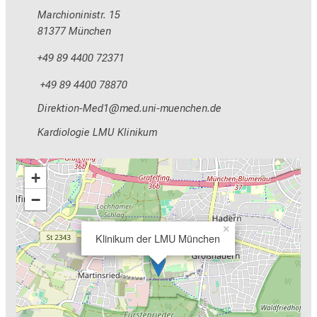
Marchioninistr. 15
81377 München
+49 89 4400 72371
+49 89 4400 78870
Mlpioblüu_Oim2
vimsful_vfiuyziutmi
Kardiologie LMU Klinikum
+
−
×
Klinikum der LMU München